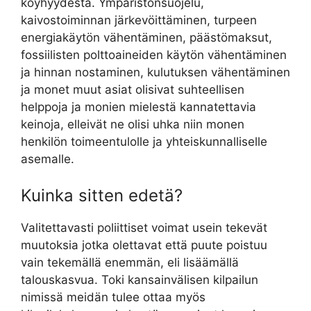
köyhyydestä. Ympäristönsuojelu,
kaivostoiminnan järkevöittäminen, turpeen
energiakäytön vähentäminen, päästömaksut,
fossiilisten polttoaineiden käytön vähentäminen
ja hinnan nostaminen, kulutuksen vähentäminen
ja monet muut asiat olisivat suhteellisen
helppoja ja monien mielestä kannatettavia
keinoja, elleivät ne olisi uhka niin monen
henkilön toimeentulolle ja yhteiskunnalliselle
asemalle.
Kuinka sitten edetä?
Valitettavasti poliittiset voimat usein tekevät
muutoksia jotka olettavat että puute poistuu
vain tekemällä enemmän, eli lisäämällä
talouskasvua. Toki kansainvälisen kilpailun
nimissä meidän tulee ottaa myös