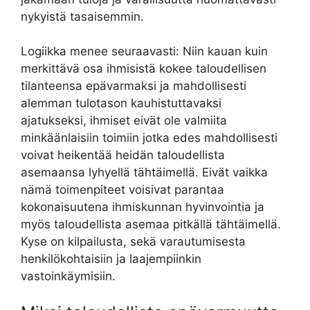
nykyistä tasaisemmin.
Logiikka menee seuraavasti: Niin kauan kuin
merkittävä osa ihmisistä kokee taloudellisen
tilanteensa epävarmaksi ja mahdollisesti
alemman tulotason kauhistuttavaksi
ajatukseksi, ihmiset eivät ole valmiita
minkäänlaisiin toimiin jotka edes mahdollisesti
voivat heikentää heidän taloudellista
asemaansa lyhyellä tähtäimellä. Eivät vaikka
nämä toimenpiteet voisivat parantaa
kokonaisuutena ihmiskunnan hyvinvointia ja
myös taloudellista asemaa pitkällä tähtäimellä.
Kyse on kilpailusta, sekä varautumisesta
henkilökohtaisiin ja laajempiinkin
vastoinkäymisiin.