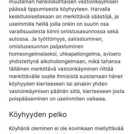
muutaman henkilökohtaisen vastoinkäymisen
päässä tippumisesta köyhyyteen. Harvalla
keskituloisellakaan on merkittäviä säästöjä, ja
useimmilla heillä joilla onkin on suurin osa
varallisuudesta kiinni omistusasunnossa sekä
autossa. Ja työttömyys, sairastuminen,
omistusasunnon paljastuminen
homeongelmaiseksi, uhkapeliongelma, avioero
yhdistettynä alkoholiongelmaan, mikä tahansa
tälläinen merkittävä vastoinkäyminen riittää
merkittävälle osalle ihmisistä suistamaan hänet
köyhyyden kierteeseen tai ainakin yhden
vastoinkäymisen päähän siitä, kierteeseen josta
poispääseminen on useimmiten vaikeaa.
Köyhyyden pelko
Köyhänä oleminen ei ole kovinkaan miellyttävää