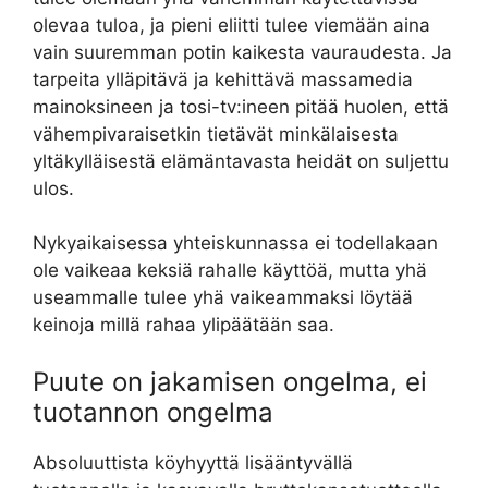
olevaa tuloa, ja pieni eliitti tulee viemään aina
vain suuremman potin kaikesta vauraudesta. Ja
tarpeita ylläpitävä ja kehittävä massamedia
mainoksineen ja tosi-tv:ineen pitää huolen, että
vähempivaraisetkin tietävät minkälaisesta
yltäkylläisestä elämäntavasta heidät on suljettu
ulos.
Nykyaikaisessa yhteiskunnassa ei todellakaan
ole vaikeaa keksiä rahalle käyttöä, mutta yhä
useammalle tulee yhä vaikeammaksi löytää
keinoja millä rahaa ylipäätään saa.
Puute on jakamisen ongelma, ei
tuotannon ongelma
Absoluuttista köyhyyttä lisääntyvällä