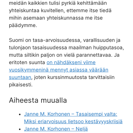
meidän kaikkien tulisi pyrkiä kehittämään
yhteiskuntaa kuvitellen, ettemme itse tiedä
mihin asemaan yhteiskunnassa me itse
päädymme.
Suomi on tasa-arvoisuudessa, varallisuuden ja
tulonjaon tasaisuudessa maailman huipputasoa,
mutta siltikin paljon on vielä parannettavaa. Ja
eritoten suunta
on nähdäkseni viime
vuosikymmeninä mennyt asiassa väärään
suuntaan
, joten kurssinmuutosta tarvittaisiin
pikaisesti.
Aiheesta muualla
Janne M. Korhonen – Tasaisempi valta:
Miksi eriarvoisuus lietsoo kestävyyskriisiä
Janne M. Korhonen – Neljä