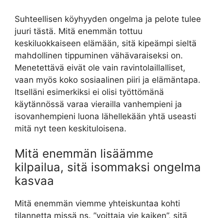
Suhteellisen köyhyyden ongelma ja pelote tulee
juuri tästä. Mitä enemmän tottuu
keskiluokkaiseen elämään, sitä kipeämpi sieltä
mahdollinen tippuminen vähävaraiseksi on.
Menetettävä eivät ole vain ravintolaillalliset,
vaan myös koko sosiaalinen piiri ja elämäntapa.
Itselläni esimerkiksi ei olisi työttömänä
käytännössä varaa vierailla vanhempieni ja
isovanhempieni luona lähellekään yhtä useasti
mitä nyt teen keskituloisena.
Mitä enemmän lisäämme
kilpailua, sitä isommaksi ongelma
kasvaa
Mitä enemmän viemme yhteiskuntaa kohti
tilannetta missä ns. ”voittaja vie kaiken”, sitä