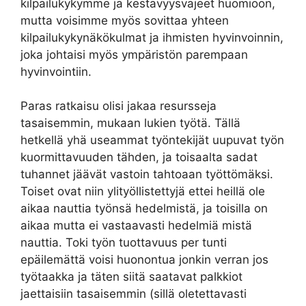
kilpailukykymme ja kestävyysvajeet huomioon,
mutta voisimme myös sovittaa yhteen
kilpailukykynäkökulmat ja ihmisten hyvinvoinnin,
joka johtaisi myös ympäristön parempaan
hyvinvointiin.
Paras ratkaisu olisi jakaa resursseja
tasaisemmin, mukaan lukien työtä. Tällä
hetkellä yhä useammat työntekijät uupuvat työn
kuormittavuuden tähden, ja toisaalta sadat
tuhannet jäävät vastoin tahtoaan työttömäksi.
Toiset ovat niin ylityöllistettyjä ettei heillä ole
aikaa nauttia työnsä hedelmistä, ja toisilla on
aikaa mutta ei vastaavasti hedelmiä mistä
nauttia. Toki työn tuottavuus per tunti
epäilemättä voisi huonontua jonkin verran jos
työtaakka ja täten siitä saatavat palkkiot
jaettaisiin tasaisemmin (sillä oletettavasti