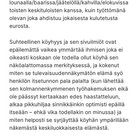
lounaalla/baarissa/jäätelöllä/kahvilla/elokuvissa
toisten keskituloisten kanssa, kuin työttömänä
olevan joka ahdistuu jokaisesta kulutetusta
eurosta.
Suhteellinen köyhyys ja sen sivuilmiöt ovat
epäilemättä vaikea ymmärtää ihmisen joka ei
oikeasti koskaan ole todella ollut köyhä sen
näköalattomassa merkityksessä, ja kokenut
miten se tulevaisuudennäkymätön elämä syö
henkilön itsetunnon pala palalta (kun lähettää
sen kolmannenkymmenen työhakemuksen eikä
ole päässyt kertaakaan edes haastatteluun,
alkaa pikkuhiljaa sinnikkäinkin optimisti epäillä
itseään – ehkä vika todellakin on minussa) ja
miten helposti se syrjäyttää köyhän ympärillään
näkemästä keskiluokkaisesta elämästä.