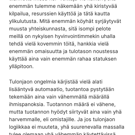
enemmän tulemme näkemään yhä kiristyvää
kilpailua, resurssien käyttöä ja tätä kautta
ylikulutusta. Mitä enemmän köyhät syrjäytyvät
muusta yhteiskunnasta, sitä isompi pelote
meillä on nykyisen hyvinvointimmekin uhalla
tehdä vielä kovemmin töitä, hankkia vielä
enemmän omaisuutta ja tulotason noustessa
käyttää aina vain enemmän rahaa statuksen
ylläpitoon.
Tulonjaon ongelmia kärjistää vielä alati
lisääntyvä automaatio, tuotantoa pystytään
tekemään aina vain vähemmällä määrällä
ihmispanoksia. Tuotannon määrä ei vähene,
mutta tuotannon hyödyt siirtyvät aina vain yhä
harvemmalle, eli omistajille. Ja jos tulonjaon
logiikkaa ei muuteta, yhä suurenevalla massalla
tulee olemaan yhä vähemmän käytettävissä