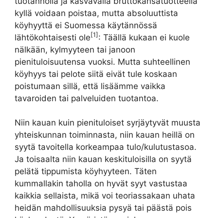
tuotannolla ja kasvavalla bruttokansatuotteella
kyllä voidaan poistaa, mutta absoluuttista
köyhyyttä ei Suomessa käytännössä
[1]
lähtökohtaisesti ole
: Täällä kukaan ei kuole
nälkään, kylmyyteen tai janoon
pienituloisuutensa vuoksi. Mutta suhteellinen
köyhyys tai pelote siitä eivät tule koskaan
poistumaan sillä, että lisäämme vaikka
tavaroiden tai palveluiden tuotantoa.
Niin kauan kuin pienituloiset syrjäytyvät muusta
yhteiskunnan toiminnasta, niin kauan heillä on
syytä tavoitella korkeampaa tulo/kulutustasoa.
Ja toisaalta niin kauan keskituloisilla on syytä
pelätä tippumista köyhyyteen. Täten
kummallakin taholla on hyvät syyt vastustaa
kaikkia sellaista, mikä voi teoriassakaan uhata
heidän mahdollisuuksia pysyä tai päästä pois