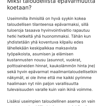
Miksi taloudellista epävarmuutta
koetaan?
Useimmilla ihmisillä on hyvä syykin kokea
taloudellisen tilanteensa epävarmaksi, sillä
tuloeroja tasaava hyvinvointivaltio rapautuu
hetki hetkeltä yhä huonommaksi. Tähän kun
yhdistetään yhä koventuva kilpailu edes
lähellekään keskipalkkaa maksavista
työpaikoista, asumisen ja elämisen
kustannusten nousu (asunnot, vuokrat,
polttoaineiden hinnat, kaukolämmön hinta jne)
sekä hyvin epävarmat maailmantaloudellisetkin
näkymät, ei ole ihme että me kaikki pyrimme
haalimaan nyt niin paljon varallisuutta
tulevaisuuden varalle kuin vain ikinä voimme.
Lisäksi useimpien taloudellinen asema on vain