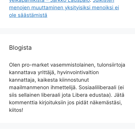
velkapaniikista – Jarkko Lauspalo
:
Julkisten
menojen muuttaminen yksityisiksi menoiksi ei
ole säästämistä
Blogista
Olen pro-market vasemmistolainen, tulonsiirtoja
kannattava yrittäjä, hyvinvointivaltion
kannattaja, kaikesta kiinnostunut
maailmanmenon ihmettelijä. Sosiaaliliberaali (ei
siis sellainen liberaali jota Libera edustaa). Jätä
kommenttia kirjoituksiin jos pidät näkemästäsi,
kiitos!