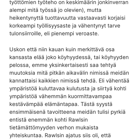
työttömien työteho on keskimäärin jonkinverran
alempi mitä työssä jo olevien), mutta
heikentynyttä tuottavuutta vastaavasti korjaisi
korkeampi työllisyysaste ja vähentynyt tarve
tulonsiirroille, eli pienempi veroaste.
Uskon että niin kauan kuin merkittävä osa
kansasta elää joko köyhyydessä, tai köyhyyden
pelossa, emme yksinkertaisesti saa tehtyä
muutoksia mitä pitkän aikavälin nimissä meidän
kannattaisi kaikkien nimissä tehdä. Eli vähentää
ympäristöä kuluttavaa kulutusta ja siirtyä kohti
ympäristöä vähemmän kuormittavampaa
kestävämpää elämäntapaa. Tästä syystä
ensimmäisenä tavoitteena meidän tulisi pyrkiä
entistä enemmän kohti Rawlsin
tietämättömyyden verhon mukaista
yhteiskuntaa. Rawlsin ajatus siis oli, että