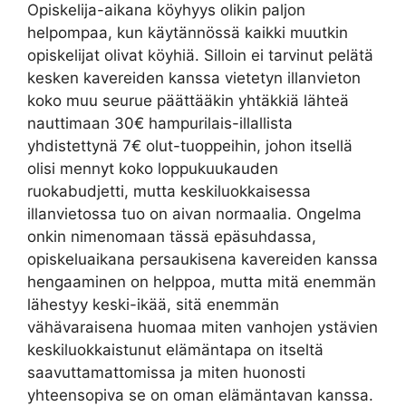
Opiskelija-aikana köyhyys olikin paljon
helpompaa, kun käytännössä kaikki muutkin
opiskelijat olivat köyhiä. Silloin ei tarvinut pelätä
kesken kavereiden kanssa vietetyn illanvieton
koko muu seurue päättääkin yhtäkkiä lähteä
nauttimaan 30€ hampurilais-illallista
yhdistettynä 7€ olut-tuoppeihin, johon itsellä
olisi mennyt koko loppukuukauden
ruokabudjetti, mutta keskiluokkaisessa
illanvietossa tuo on aivan normaalia. Ongelma
onkin nimenomaan tässä epäsuhdassa,
opiskeluaikana persaukisena kavereiden kanssa
hengaaminen on helppoa, mutta mitä enemmän
lähestyy keski-ikää, sitä enemmän
vähävaraisena huomaa miten vanhojen ystävien
keskiluokkaistunut elämäntapa on itseltä
saavuttamattomissa ja miten huonosti
yhteensopiva se on oman elämäntavan kanssa.