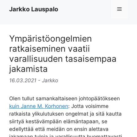
Siirry
Jarkko Lauspalo
Valikko
sisältöön
Ympäristöongelmien
ratkaiseminen vaatii
varallisuuden tasaisempaa
jakamista
16.03.2021
- Jarkko
Olen tullut samankaltaiseen johtopäätökseen
kuin Janne M. Korhonen
: Jotta voisimme
ratkaista ylikulutuksen ongelmat ja sitä kautta
siirtyä kestävämpään elämäntapaan, se
edellyttää että meidän on ensin alettava
jakamaan tuloja ja varallisuutta huomattavasti