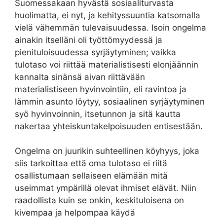
Suomessakaan hyvästä sosiaaliturvasta
huolimatta, ei nyt, ja kehityssuuntia katsomalla
vielä vähemmän tulevaisuudessa. Isoin ongelma
ainakin itselläni oli työttömyydessä ja
pienituloisuudessa syrjäytyminen; vaikka
tulotaso voi riittää materialistisesti elonjäännin
kannalta sinänsä aivan riittävään
materialistiseen hyvinvointiin, eli ravintoa ja
lämmin asunto löytyy, sosiaalinen syrjäytyminen
syö hyvinvoinnin, itsetunnon ja sitä kautta
nakertaa yhteiskuntakelpoisuuden entisestään.
Ongelma on juurikin suhteellinen köyhyys, joka
siis tarkoittaa että oma tulotaso ei riitä
osallistumaan sellaiseen elämään mitä
useimmat ympärillä olevat ihmiset elävät. Niin
raadollista kuin se onkin, keskituloisena on
kivempaa ja helpompaa käydä