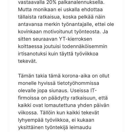
vastaavalla 20% palkanalennuksella.
Mutta monikaan ei uskalla ehdottaa
tällaista ratkaisua, koska pelkää näin
antavansa merkin työnantajalle, ettei ole
kovinkaan motivoitunut työnteosta. Ja
sitten seuraavan YT-kierroksen
koittaessa joutuisi todennäköisemmin
irtisanotuksi kuin täyttä työviikkoa
tekevät.
Tämän takia tämä korona-aika on ollut
monelle hyvissä tietotyöhommissa
olevalle jopa siunaus. Useissa IT-
firmoissa on päädytty ratkaisuun, että
kaikki ovat lomautettuna yhden päivän
viikossa. Tällöin kun kaikki tekevät
lyhyempää työviikkoa, ei kukaan
yksittäinen työntekijä leimaudu