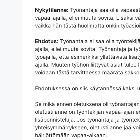
Nykytilanne:
Työnantaja saa olla vapaasti
vapaa-ajalla, ellei muuta sovita. Lisäksi va
vaikka hän tästä huolimatta onkin työasio
Ehdotus:
Työnantaja ei saa olla työntekij
ajalla, ellei muuta sovita. Työnantaja ja t
työajalla, että esimerkiksi yllättävistä l
ajalla. Muuten työhön liittyvät asiat tulee 
voidaan tästä tarvittaessa määrätä sakkoi
Ehdotuksessa on siis käytännössä kaksi u
Se mikä ennen oletuksena oli työnantajan
oletustilanne on työntekijän vapaa-ajan e
lisäponnisteluja. Jos työnantaja ja työnte
yhteisymmärrykseen, oletustilanne jää voi
häiriöttömään vapaa-aikaan.