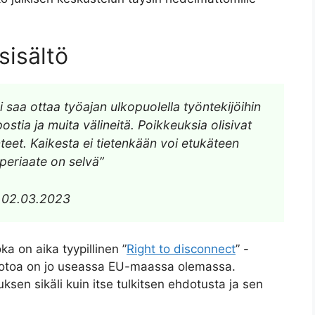
isältö
i saa ottaa työajan ulkopuolella työntekijöihin
stia ja muita välineitä. Poikkeuksia olisivat
nteet. Kaikesta ei tietenkään voi etukäteen
speriaate on selvä”
02.03.2023
ka on aika tyypillinen ”
Right to disconnect
” -
muotoa on jo useassa EU-maassa olemassa.
sen sikäli kuin itse tulkitsen ehdotusta ja sen