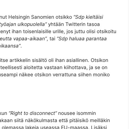
tanut Helsingin Sanomien otsikko
”Sdp kieltäisi
työajan ulkopuolella”
yhtään Twitterin tasoa
t ihan toisenlaisille urille, jos juttu olisi otsikoitu
keutta vapaa-aikaan”
, tai
”Sdp haluaa parantaa
aikaansa”
.
se artikkelin sisältö oli ihan asiallinen. Otsikon
eellisesti aloitetta vastaan kiihottava, ja se on
useampi näkee otsikon verrattuna siihen moniko
 kun
”Right to disconnect”
nousee isommin
kaan siitä näkökulmasta että pitäisikö meilläkin
 jo olemassa lakeja useassa EU-maassa. Lisäksi