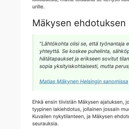
urille.
Mäkysen ehdotuksen s
”Lähtökohta olisi se, että työnantaja e
yhteyttä. Se koskee puhelinta, sähköpo
hätätapaukset ja erikseen sovitut tila
sopia yksityiskohtaisesti, mutta peru
Matias Mäkynen Helsingin sanomissa
Ehkä ensin tiivistän Mäkysen ajatuksen, jo
tyypinen lakiehdotus, jollainen jossain 
Kuvailen nykytilanteen, ja Mäkysen ehdotuk
seurauksia.