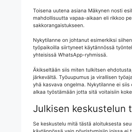
Toisena uutena asiana Mäkynen nosti esille
mahdollisuutta vapaa-aikaan eli rikkoo pel
sakkorangaistukseen.
Nykytilanne on johtanut esimerkiksi siihen,
työpaikoilla siirtyneet käytännössä työnte
yhteisissä WhatsApp-ryhmissä.
Äkikseltään siis miten tulkitsen ehdotusta
järkevältä. Työuupumus ja virallisen työaj
yhä kasvava ongelma. Nykytilanne ei siis 
alkaa työstämään jotta sitä voitaisiin koke
Julkisen keskustelun 
Se keskustelu mitä tästä aloituksesta seur
käytännössä vain pöyristymisiin joissa ei 