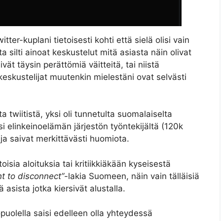
ter-kuplani tietoisesti kohti että sielä olisi vain
ta silti ainoat keskustelut mitä asiasta näin olivat
vät täysin perättömiä väitteitä, tai niistä
skustelijat muutenkin mielestäni ovat selvästi
 twiitistä, yksi oli tunnetulta suomalaiselta
yksi elinkeinoelämän järjestön työntekijältä (120k
ja saivat merkittävästi huomiota.
toisia aloituksia tai kritiikkiäkään kyseisestä
ht to disconnect”
-lakia Suomeen, näin vain tälläisiä
 asista jotka kiersivät alustalla.
opuolella saisi edelleen olla yhteydessä