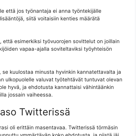
 että jos työnantaja ei anna työntekijälle
isääntöjä, siitä voitaisiin kenties määrätä
 että esimerkiksi työvuorojen sovittelut on joillain
kijöiden vapaa-ajalla soviteltaviksi työyhteisön
, se kuulostaa minusta hyvinkin kannatettavalta ja
an ulkopuolelle valuvat työtehtävät tuntuvat olevan
ole hyvä, ja ehdotusta kannattaisi vähintäänkin
illa jossain vaiheessa.
taso Twitterissä
asi oli erittäin masentavaa. Twitterissä törmäsin
tunnuttu ymmärtävän koko ehdotusta, ja niistä jäi