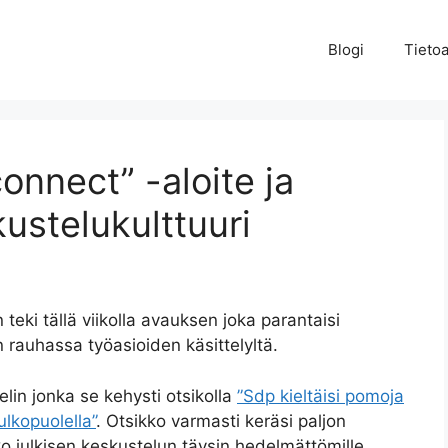
Blogi
Tieto
onnect” -aloite ja
ustelukulttuuri
ki tällä viikolla avauksen joka parantaisi
n rauhassa työasioiden käsittelyltä.
elin jonka se kehysti otsikolla
”Sdp kieltäisi pomoja
ulkopuolella”
. Otsikko varmasti keräsi paljon
ko julkisen keskustelun täysin hedelmättömille