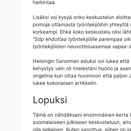
harkintaa.
Lisäksi voi kysyä onko keskustelun aloit
pomoja ottamasta työntekijöihin yhteyttä 
korkeampi. Ehkä koko keskustelu olisi lähteny
”Sdp ehdottaa työntekijöille parempaa oi
työntekijöiden neuvotteluasemaa vapaa-
Helsingin Sanomien eduksi voi lukea että it
kehystys vain oli mielestäni huono ja asent
ongelma kun ottaa huomioon että paljon 
lukee kokonaisen artikkelin.
Lopuksi
Tämä on nähdäkseni ensimmäinen kerta
suomalaiseen julkiseen keskusteluun, aina
olla sellainen. Kuten sanottua, siihen on