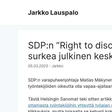
Siirry
sisältöön
Jarkko Lauspalo
SDP:n ”Right to disc
surkea julkinen kesk
05.03.2023
- Jarkko
SDP:n varapuheenjohtaja Matias Mäkynen te
työntekijöiden oikeutta olla vapaa-ajallaa
Tästä Helsingin Sanomat teki sitten artikk
ottamasta työntekijöihin yhteyttä työajan 
klikkauksia, mutta toisaalta se kehysti ko