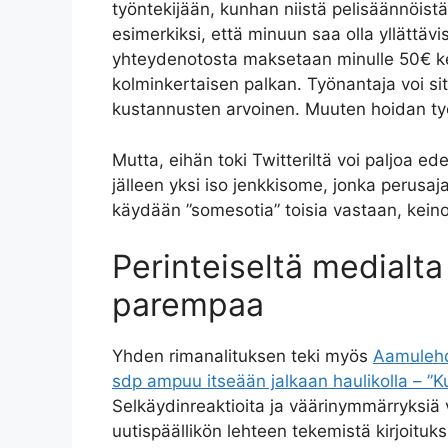
työntekijään, kunhan niistä pelisäännöistä
esimerkiksi, että minuun saa olla yllättävi
yhteydenotosta maksetaan minulle 50€ kert
kolminkertaisen palkan. Työnantaja voi si
kustannusten arvoinen. Muuten hoidan työhö
Mutta, eihän toki Twitteriltä voi paljoa e
jälleen yksi iso jenkkisome, jonka perusaja
käydään ”somesotia” toisia vastaan, keino
Perinteiseltä medialta
parempaa
Yhden rimanalituksen teki myös
Aamulehde
sdp ampuu itseään jalkaan haulikolla – ”K
Selkäydinreaktioita ja väärinymmärryksiä 
uutispäällikön lehteen tekemistä kirjoituk