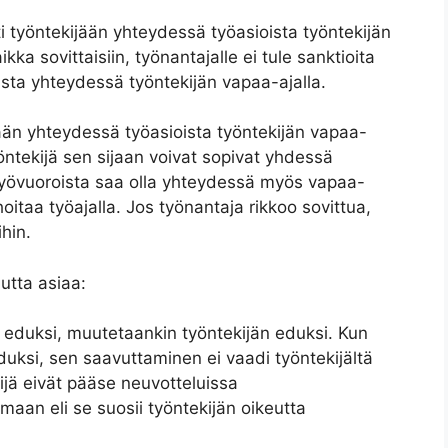
 työntekijään yhteydessä työasioista työntekijän
ikka sovittaisiin, työnantajalle ei tule sanktioita
ista yhteydessä työntekijän vapaa-ajalla.
ään yhteydessä työasioista työntekijän vapaa-
yöntekijä sen sijaan voivat sopivat yhdessä
isätyövuoroista saa olla yhteydessä myös vapaa-
hoitaa työajalla. Jos työnantaja rikkoo sovittua,
hin.
utta asiaa:
 eduksi, muutetaankin työntekijän eduksi. Kun
duksi, sen saavuttaminen ei vaadi työntekijältä
kijä eivät pääse neuvotteluissa
maan eli se suosii työntekijän oikeutta