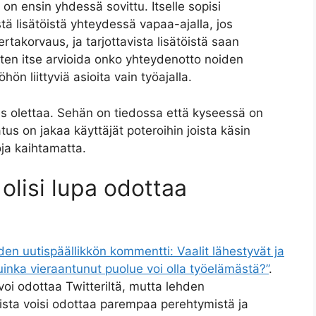
 on ensin yhdessä sovittu. Itselle sopisi
stä lisätöistä yhteydessä vapaa-ajalla, jos
akorvaus, ja tarjottavista lisätöistä saan
tten itse arvioida onko yhteydenotto noiden
n liittyviä asioita vain työajalla.
des olettaa. Sehän on tiedossa että kyseessä on
tus on jakaa käyttäjät poteroihin joista käsin
ja kaihtamatta.
 olisi lupa odottaa
n uutispäällikkön kommentti: Vaalit lähestyvät ja
uinka vieraantunut puolue voi olla työelämästä?”
.
voi odottaa Twitteriltä, mutta lehden
sista voisi odottaa parempaa perehtymistä ja