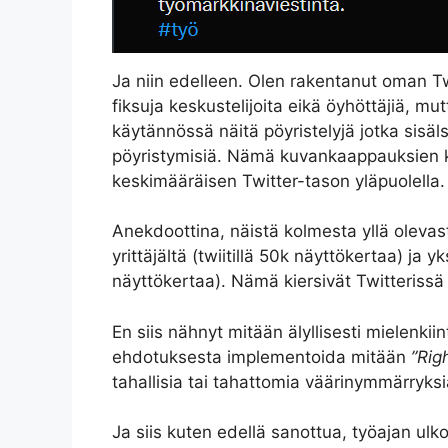
Ja niin edelleen. Olen rakentanut oman Twit
fiksuja keskustelijoita eikä öyhöttäjiä, mut
käytännössä näitä pöyristelyjä jotka sisälsi
pöyristymisiä. Nämä kuvankaappauksien ke
keskimääräisen Twitter-tason yläpuolella.
Anekdoottina, näistä kolmesta yllä olevasta
yrittäjältä (twiitillä 50k näyttökertaa) ja 
näyttökertaa). Nämä kiersivät Twitterissä 
En siis nähnyt mitään älyllisesti mielenkiin
ehdotuksesta implementoida mitään
”Rig
tahallisia tai tahattomia väärinymmärryksiä
Ja siis kuten edellä sanottua, työajan ulk