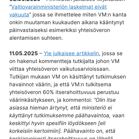
”
Valtiovarainministeriön laskelmat eivät
vakuuta
” jossa se ihmettelee miten VM:n kanta
onkin muutaman kuukauden aikana kääntynyt
päinvastaiseksi esimerkiksi yhteisöveron
alentamisen suhteen.
11.05.2025
–
Yle julkaisee artikkelin
, jossa se
on hakenut kommentteja tutkijalta johon VM
viittaa yhteisöveron vaikutusarvioissaan.
Tutkijan mukaan VM on käsittänyt tutkimuksen
havainnot väärin, ja että VM:n tulkitsema
yhteisöveron 60% itserahoittuvuus perustuu
väärinkäsitykseen, ja kommentoi:
”Olin itse
asiassa hieman ärtynyt, että ministeriö ei
käyttänyt tutkimuksemme päähavaintoa, vaan
keskittyi hyvin spesifiin löydökseen [eli
korkeisiin kertoimiin]. Päähavainto on, että
keskiarvoisesti itserahoittavuus on lähellä