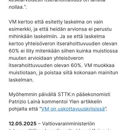
nollaa.”
.
VM kertoo että esitetty laskelma on vain
esimerkki, ja että heidän arvionsa ei perustu
mihinkään laskelmiin. Ja se että laskelma
kertoo yhteisöveron itserahoittuvuuden olevan
60% ei liity mitenkään siihen kuinka muistiossa
muuten arvioidaan yhteisöveron
itserahoittuvuuden olevan 60%. VM muokkaa
muistiotaan, ja poistaa siitä kokonaan mainitun
laskelman.
Myöhemmin päivällä STTK:n pääekonomisti
Patrizio Lainà kommentoi Ylen artikkelin
pohjalta että ”
VM on uskottavuuskriisissä
”.
12.05.2025
– Valtiovarainministeriön