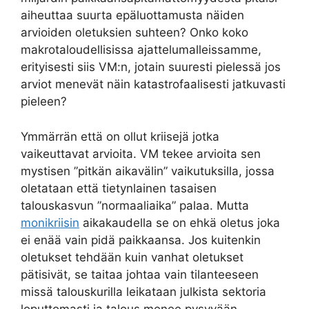
aiheuttaa suurta epäluottamusta näiden
arvioiden oletuksien suhteen? Onko koko
makrotaloudellisissa ajattelumalleissamme,
erityisesti siis VM:n, jotain suuresti pielessä jos
arviot menevät näin katastrofaalisesti jatkuvasti
pieleen?
Ymmärrän että on ollut kriisejä jotka
vaikeuttavat arvioita. VM tekee arvioita sen
mystisen ”pitkän aikavälin” vaikutuksilla, jossa
oletataan että tietynlainen tasaisen
talouskasvun ”normaaliaika” palaa. Mutta
monikriisin
aikakaudella se on ehkä oletus joka
ei enää vain pidä paikkaansa. Jos kuitenkin
oletukset tehdään kuin vanhat oletukset
pätisivät, se taitaa johtaa vain tilanteeseen
missä talouskurilla leikataan julkista sektoria
loputtomasti ja talous menee pysyvään