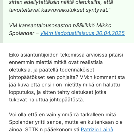
sitten edellytettäisiin näiltä oletuksilta, että
tavoiteltavat kasvuvaikutukset syntyvät.”
VM kansantalousosaston päällikkö Mikko
Spolander –
VM:n tiedotustilaisuus 30.04.2025
Eikö asiantuntijoiden tekemissä arvioissa pitäisi
ennemmin miettiä mitkä ovat realistisia
oletuksia, ja päätellä todennäköiset
johtopäätökset sen pohjalta? VM:n kommentista
jää kuva että ensin on mietitty mikä on haluttu
lopputulos, ja sitten tehty oletukset jotka
tukevat haluttua johtopäätöstä.
Voi olla että en vain ymmärrä tarkalleen mitä
Spolander yritti sanoa, mutta en kuitenkaan ole
ainoa. STTK:n pääekonomisti
Patrizio Lainà