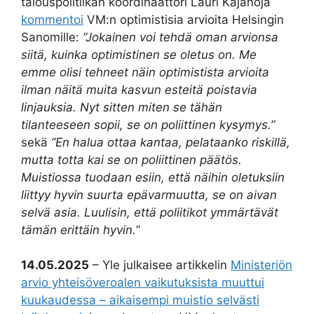
talouspolitiikan koordinaattori Lauri Kajanoja
kommentoi
VM:n optimistisia arvioita Helsingin
Sanomille:
”Jokainen voi tehdä oman arvionsa
siitä, kuinka optimistinen se oletus on. Me
emme olisi tehneet näin optimistista arvioita
ilman näitä muita kasvun esteitä poistavia
linjauksia. Nyt sitten miten se tähän
tilanteeseen sopii, se on poliittinen kysymys.”
sekä
”En halua ottaa kantaa, pelataanko riskillä,
mutta totta kai se on poliittinen päätös.
Muistiossa tuodaan esiin, että näihin oletuksiin
liittyy hyvin suurta epävarmuutta, se on aivan
selvä asia. Luulisin, että poliitikot ymmärtävät
tämän erittäin hyvin.
”
14.05.2025
– Yle julkaisee artikkelin
Ministeriön
arvio yhteisöveroalen vaikutuksista muuttui
kuukaudessa – aikaisempi muistio selvästi