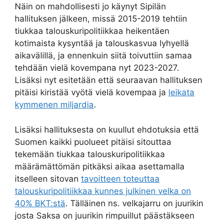
Näin on mahdollisesti jo käynyt Sipilän
hallituksen jälkeen, missä 2015-2019 tehtiin
tiukkaa talouskuripolitiikkaa heikentäen
kotimaista kysyntää ja talouskasvua lyhyellä
aikavälillä, ja ennenkuin siitä toivuttiin samaa
tehdään vielä kovempana nyt 2023-2027.
Lisäksi nyt esitetään että seuraavan hallituksen
pitäisi kiristää vyötä vielä kovempaa ja
leikata
kymmenen miljardia
.
Lisäksi hallituksesta on kuullut ehdotuksia että
Suomen kaikki puolueet pitäisi sitouttaa
tekemään tiukkaa talouskuripolitiikkaa
määrämättömän pitkäksi aikaa asettamalla
itselleen sitovan
tavoitteen toteuttaa
talouskuripolitiikkaa kunnes julkinen velka on
40% BKT:stä
. Tälläinen ns. velkajarru on juurikin
josta Saksa on juurikin rimpuillut päästäkseen