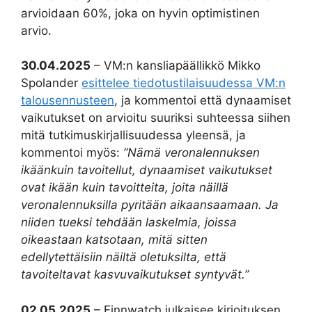
arvioidaan 60%, joka on hyvin optimistinen
arvio.
30.04.2025
– VM:n kansliapäällikkö Mikko
Spolander
esittelee tiedotustilaisuudessa VM:n
talousennusteen
, ja kommentoi että dynaamiset
vaikutukset on arvioitu suuriksi suhteessa siihen
mitä tutkimuskirjallisuudessa yleensä, ja
kommentoi myös:
”Nämä veronalennuksen
ikäänkuin tavoitellut, dynaamiset vaikutukset
ovat ikään kuin tavoitteita, joita näillä
veronalennuksilla pyritään aikaansaamaan. Ja
niiden tueksi tehdään laskelmia, joissa
oikeastaan katsotaan, mitä sitten
edellytettäisiin näiltä oletuksilta, että
tavoiteltavat kasvuvaikutukset syntyvät.”
02.05.2025
– Finnwatch julkaisee kirjoituksen