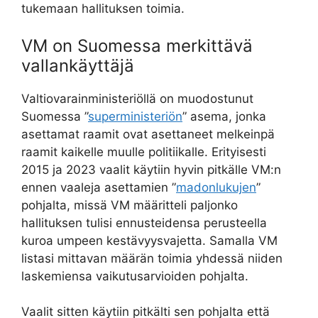
tukemaan hallituksen toimia.
VM on Suomessa merkittävä
vallankäyttäjä
Valtiovarainministeriöllä on muodostunut
Suomessa ”
superministeriön
” asema, jonka
asettamat raamit ovat asettaneet melkeinpä
raamit kaikelle muulle politiikalle. Erityisesti
2015 ja 2023 vaalit käytiin hyvin pitkälle VM:n
ennen vaaleja asettamien ”
madonlukujen
”
pohjalta, missä VM määritteli paljonko
hallituksen tulisi ennusteidensa perusteella
kuroa umpeen kestävyysvajetta. Samalla VM
listasi mittavan määrän toimia yhdessä niiden
laskemiensa vaikutusarvioiden pohjalta.
Vaalit sitten käytiin pitkälti sen pohjalta että