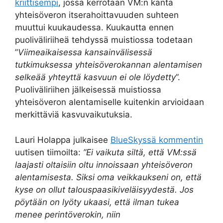
kriittisempi
, jossa kerrotaan VM:n kanta
yhteisöveron itserahoittavuuden suhteen
muuttui kuukaudessa. Kuukautta ennen
puoliväliriiheä tehdyssä muistiossa todetaan
”
Viimeaikaisessa kansainvälisessä
tutkimuksessa yhteisöverokannan alentamisen
selkeää yhteyttä kasvuun ei ole löydetty
”.
Puoliväliriihen jälkeisessä muistiossa
yhteisöveron alentamiselle kuitenkin arvioidaan
merkittäviä kasvuvaikutuksia.
Lauri Holappa julkaisee
BlueSkyssä kommentin
uutisen tiimoilta:
”Ei vaikuta siltä, että VM:ssä
laajasti oltaisiin oltu innoissaan yhteisöveron
alentamisesta. Siksi oma veikkaukseni on, että
kyse on ollut talouspaasikiveläisyydestä. Jos
pöytään on lyöty ukaasi, että ilman tukea
menee perintöverokin, niin