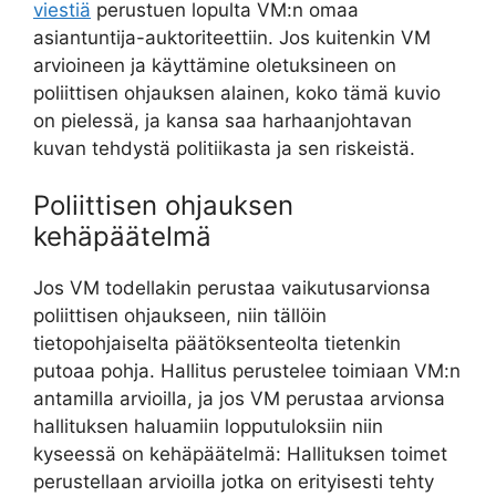
viestiä
perustuen lopulta VM:n omaa
asiantuntija-auktoriteettiin. Jos kuitenkin VM
arvioineen ja käyttämine oletuksineen on
poliittisen ohjauksen alainen, koko tämä kuvio
on pielessä, ja kansa saa harhaanjohtavan
kuvan tehdystä politiikasta ja sen riskeistä.
Poliittisen ohjauksen
kehäpäätelmä
Jos VM todellakin perustaa vaikutusarvionsa
poliittisen ohjaukseen, niin tällöin
tietopohjaiselta päätöksenteolta tietenkin
putoaa pohja. Hallitus perustelee toimiaan VM:n
antamilla arvioilla, ja jos VM perustaa arvionsa
hallituksen haluamiin lopputuloksiin niin
kyseessä on kehäpäätelmä: Hallituksen toimet
perustellaan arvioilla jotka on erityisesti tehty