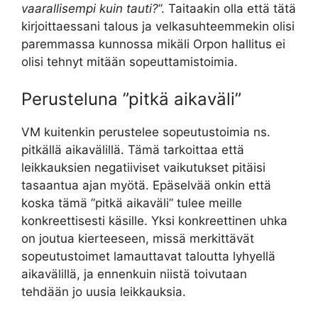
vaarallisempi kuin tauti?
”. Taitaakin olla että tätä
kirjoittaessani talous ja velkasuhteemmekin olisi
paremmassa kunnossa mikäli Orpon hallitus ei
olisi tehnyt mitään sopeuttamistoimia.
Perusteluna ”pitkä aikaväli”
VM kuitenkin perustelee sopeutustoimia ns.
pitkällä aikavälillä. Tämä tarkoittaa että
leikkauksien negatiiviset vaikutukset pitäisi
tasaantua ajan myötä. Epäselvää onkin että
koska tämä ”pitkä aikaväli” tulee meille
konkreettisesti käsille. Yksi konkreettinen uhka
on joutua kierteeseen, missä merkittävät
sopeutustoimet lamauttavat taloutta lyhyellä
aikavälillä, ja ennenkuin niistä toivutaan
tehdään jo uusia leikkauksia.