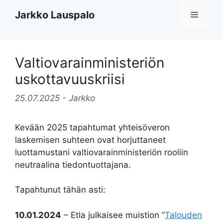
Siirry
Jarkko Lauspalo
Valikko
sisältöön
Valtiovarainministeriön
uskottavuuskriisi
25.07.2025
- Jarkko
Kevään 2025 tapahtumat yhteisöveron
laskemisen suhteen ovat horjuttaneet
luottamustani valtiovarainministeriön rooliin
neutraalina tiedontuottajana.
Tapahtunut tähän asti:
10.01.2024
– Etla julkaisee muistion ”
Talouden