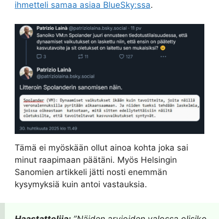
ihmetteli samaa asiaa BlueSky:ssa
.
Tämä ei myöskään ollut ainoa kohta joka sai
minut raapimaan päätäni. Myös Helsingin
Sanomien artikkeli jätti nosti enemmän
kysymyksiä kuin antoi vastauksia.
Haastattelija:
”Näiden arvioiden valossa olisiko