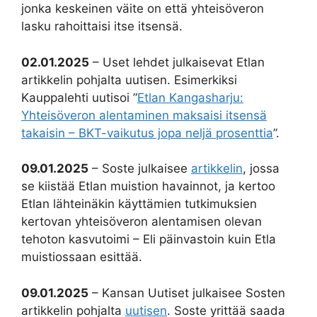
jonka keskeinen väite on että yhteisöveron
lasku rahoittaisi itse itsensä.
02.01.2025
– Uset lehdet julkaisevat Etlan
artikkelin pohjalta uutisen. Esimerkiksi
Kauppalehti uutisoi ”
Etlan Kangasharju:
Yhteisöveron alentaminen maksaisi itsensä
takaisin – BKT-vaikutus jopa neljä prosenttia
”.
09.01.2025
– Soste julkaisee
artikkelin
, jossa
se kiistää Etlan muistion havainnot, ja kertoo
Etlan lähteinäkin käyttämien tutkimuksien
kertovan yhteisöveron alentamisen olevan
tehoton kasvutoimi – Eli päinvastoin kuin Etla
muistiossaan esittää.
09.01.2025
– Kansan Uutiset julkaisee Sosten
artikkelin pohjalta
uutisen
. Soste yrittää saada