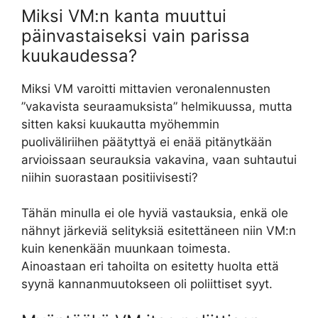
Miksi VM:n kanta muuttui
päinvastaiseksi vain parissa
kuukaudessa?
Miksi VM varoitti mittavien veronalennusten
”vakavista seuraamuksista” helmikuussa, mutta
sitten kaksi kuukautta myöhemmin
puoliväliriihen päätyttyä ei enää pitänytkään
arvioissaan seurauksia vakavina, vaan suhtautui
niihin suorastaan positiivisesti?
Tähän minulla ei ole hyviä vastauksia, enkä ole
nähnyt järkeviä selityksiä esitettäneen niin VM:n
kuin kenenkään muunkaan toimesta.
Ainoastaan eri tahoilta on esitetty huolta että
syynä kannanmuutokseen oli poliittiset syyt.