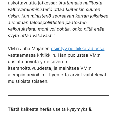
uskottavuutta jatkossa:
”Auttamalla hallitusta
valtiovarainministeriö ottaa kuitenkin suuren
riskin. Kun ministeriö seuraavan kerran julkaisee
arvioitaan talouspoliittisten päätösten
vaikutuksista, moni voi pohtia, onko niitä enää
syytä ottaa vakavasti.”
VM:n Juha Majanen
esiintyy politiikkaradiossa
vastaamassa kritiikkiin. Hän puolustaa VM:n
uusinta arviota yhteisöveron
itserahoittuvuudesta, ja mainitsee VM:n
aiempiin arvioihin liittyen että arviot vaihtelevat
muistioista toiseen.
Tästä kaikesta herää useita kysymyksiä.