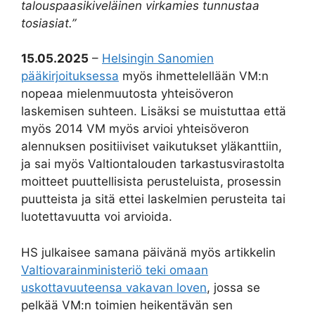
talouspaasikiveläinen virkamies tunnustaa
tosiasiat.”
15.05.2025
–
Helsingin Sanomien
pääkirjoituksessa
myös ihmettelellään VM:n
nopeaa mielenmuutosta yhteisöveron
laskemisen suhteen. Lisäksi se muistuttaa että
myös 2014 VM myös arvioi yhteisöveron
alennuksen positiiviset vaikutukset yläkanttiin,
ja sai myös Valtiontalouden tarkastusvirastolta
moitteet puuttellisista perusteluista, prosessin
puutteista ja sitä ettei laskelmien perusteita tai
luotettavuutta voi arvioida.
HS julkaisee samana päivänä myös artikkelin
Valtiovarain­ministeriö teki omaan
uskottavuuteensa vakavan loven
, jossa se
pelkää VM:n toimien heikentävän sen