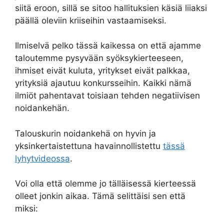
siitä eroon, sillä se sitoo hallituksien käsiä liiaksi
päällä oleviin kriiseihin vastaamiseksi.
Ilmiselvä pelko tässä kaikessa on että ajamme
taloutemme pysyvään syöksykierteeseen,
ihmiset eivät kuluta, yritykset eivät palkkaa,
yrityksiä ajautuu konkursseihin. Kaikki nämä
ilmiöt pahentavat toisiaan tehden negatiivisen
noidankehän.
Talouskurin noidankehä on hyvin ja
yksinkertaistettuna havainnollistettu
tässä
lyhytvideossa
.
Voi olla että olemme jo tälläisessä kierteessä
olleet jonkin aikaa. Tämä selittäisi sen että
miksi: