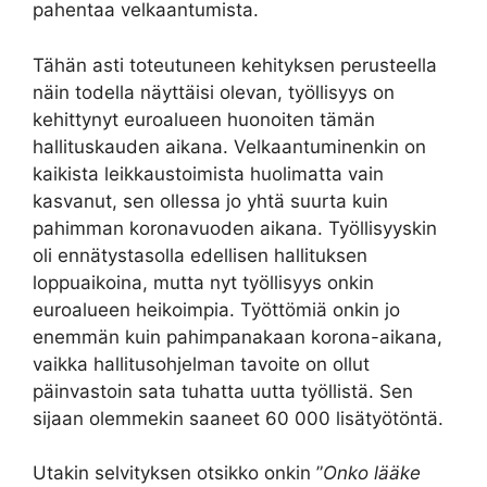
pahentaa velkaantumista.
Tähän asti toteutuneen kehityksen perusteella
näin todella näyttäisi olevan, työllisyys on
kehittynyt euroalueen huonoiten tämän
hallituskauden aikana. Velkaantuminenkin on
kaikista leikkaustoimista huolimatta vain
kasvanut, sen ollessa jo yhtä suurta kuin
pahimman koronavuoden aikana. Työllisyyskin
oli ennätystasolla edellisen hallituksen
loppuaikoina, mutta nyt työllisyys onkin
euroalueen heikoimpia. Työttömiä onkin jo
enemmän kuin pahimpanakaan korona-aikana,
vaikka hallitusohjelman tavoite on ollut
päinvastoin sata tuhatta uutta työllistä. Sen
sijaan olemmekin saaneet 60 000 lisätyötöntä.
Utakin selvityksen otsikko onkin ”
Onko lääke