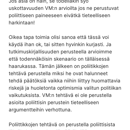
Jos asia on näin, se todellakin syö
uskottavuuden VM:n arvioilta jos ne perustuvat
poliittiseen paineeseen eivätkä tieteelliseen
harkintaan!
Oikea tapa toimia olisi sanoa että tässä voi
käydä ihan ok, tai sitten hyvinkin kurjasti. Ja
tutkimuskirjallisuuden perusteella arvioimme
että todennäköisin skenaario on tälläisessä
haarukassa. Tämän jälkeen on poliitikkojen
tehtävä perustella miksi he ovat halunneet
tehdä päätöksiä vaikka niihin liittyy huomattavia
riskejä ja huoletonta optimismia valitun politiikan
vaikutuksista. VM:n tehtävä ei ole perustella
asioita poliittisin perustein tieteelliseen
argumentteihin verhottuna.
Poliittikkojen tehtävä on perustella poliittisista