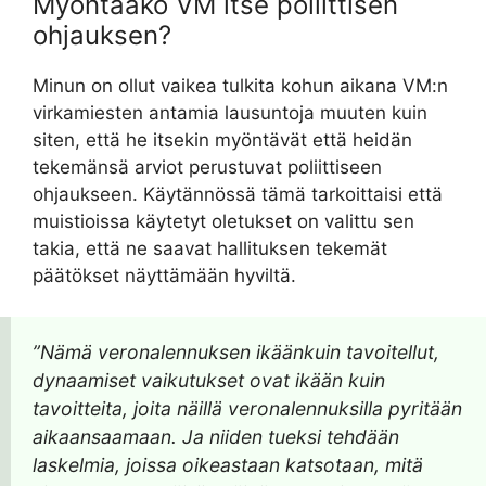
Myöntääkö VM itse poliittisen
ohjauksen?
Minun on ollut vaikea tulkita kohun aikana VM:n
virkamiesten antamia lausuntoja muuten kuin
siten, että he itsekin myöntävät että heidän
tekemänsä arviot perustuvat poliittiseen
ohjaukseen. Käytännössä tämä tarkoittaisi että
muistioissa käytetyt oletukset on valittu sen
takia, että ne saavat hallituksen tekemät
päätökset näyttämään hyviltä.
”Nämä veronalennuksen ikäänkuin tavoitellut,
dynaamiset vaikutukset ovat ikään kuin
tavoitteita, joita näillä veronalennuksilla pyritään
aikaansaamaan. Ja niiden tueksi tehdään
laskelmia, joissa oikeastaan katsotaan, mitä