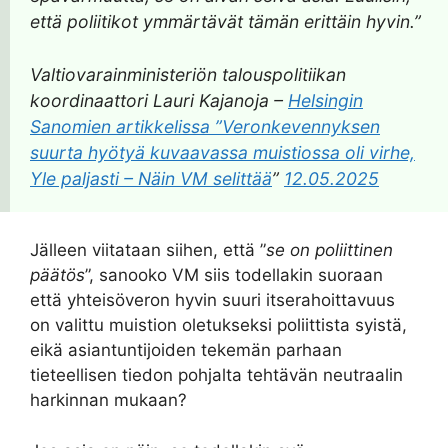
että poliitikot ymmärtävät tämän erittäin hyvin.”
Valtiovarainministeriön talouspolitiikan
koordinaattori Lauri Kajanoja –
Helsingin
Sanomien artikkelissa ”Veronkevennyksen
suurta hyötyä kuvaavassa muistiossa oli virhe,
Yle paljasti – Näin VM selittää
”
12.05.2025
Jälleen viitataan siihen, että ”
se on poliittinen
päätös
”, sanooko VM siis todellakin suoraan
että yhteisöveron hyvin suuri itserahoittavuus
on valittu muistion oletukseksi poliittista syistä,
eikä asiantuntijoiden tekemän parhaan
tieteellisen tiedon pohjalta tehtävän neutraalin
harkinnan mukaan?