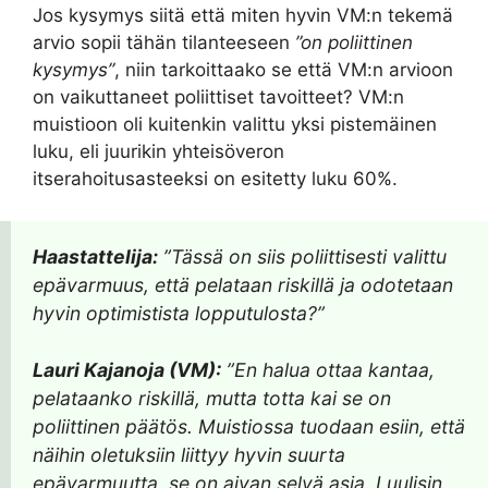
Jos kysymys siitä että miten hyvin VM:n tekemä
arvio sopii tähän tilanteeseen
”on poliittinen
kysymys”
, niin tarkoittaako se että VM:n arvioon
on vaikuttaneet poliittiset tavoitteet? VM:n
muistioon oli kuitenkin valittu yksi pistemäinen
luku, eli juurikin yhteisöveron
itserahoitusasteeksi on esitetty luku 60%.
Haastattelija:
”Tässä on siis poliittisesti valittu
epävarmuus, että pelataan riskillä ja odotetaan
hyvin optimistista lopputulosta?”
Lauri Kajanoja (VM):
”En halua ottaa kantaa,
pelataanko riskillä, mutta totta kai se on
poliittinen päätös. Muistiossa tuodaan esiin, että
näihin oletuksiin liittyy hyvin suurta
epävarmuutta, se on aivan selvä asia. Luulisin,