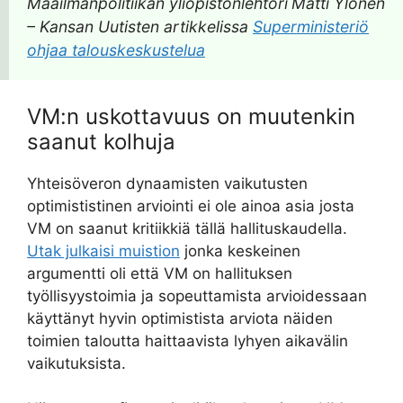
Maailmanpolitiikan yliopistonlehtori
Matti Ylönen
– Kansan Uutisten artikkelissa
Superministeriö
ohjaa talouskeskustelua
VM:n uskottavuus on muutenkin
saanut kolhuja
Yhteisöveron dynaamisten vaikutusten
optimististinen arviointi ei ole ainoa asia josta
VM on saanut kritiikkiä tällä hallituskaudella.
Utak julkaisi muistion
jonka keskeinen
argumentti oli että VM on hallituksen
työllisyystoimia ja sopeuttamista arvioidessaan
käyttänyt hyvin optimistista arviota näiden
toimien taloutta haittaavista lyhyen aikavälin
vaikutuksista.