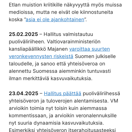
Etlan muistion kriitikille näkyvyyttä myös muissa
medioissa, mutta ne eivät ole kiinnostuneita
koska ”
asia ei ole ajankohtainen
”.
25.02.2025
– Hallitus valmistautuu
puoliväliriiheen. Valtiovarainministeriön
kansliapäällikkö Majanen
varoittaa suurten
veronkevennysten riskeistä
Suomen julkiselle
taloudelle, ja sanoo että yhteisöveroa on
alennettu Suomessa aiemminkin tuntuvasti
ilman merkittäviä kasvuvaikutuksia.
23.04.2025
–
Hallitus päättää
puoliväliriihessä
yhteisöveron ja tuloverojen alentamisesta. VM
arvioikin toimia nyt toisin kuin aiemmassa
kommentissaan, ja arvioikin veronalennuksille
nyt suuria dynaamisia kasvuvaikutuksia.
Esimerkiksi yhteisöveron itserahoitusasteeksi