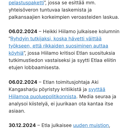
pelastuspaketti
”, jossa se esittää mm.
yhteisöveron tuntuvaa laskemista ja
palkansaajien korkeimpien veroasteiden laskua.
06.02.2024
– Heikki Hiilamo julkaisee kolumnin
”
Ryhdyin tutkijaksi, koska hävetti väittää
työkseen, että rikkaiden suosiminen auttaa
köyhiä
”, jossa Hiilamo kritisoi Etlan suosituksia
tutkimustiedon vastaiseksi ja syytti Etlaa eliitin
etujen lobbaamisesta.
06.02.2024
– Etlan toimitusjohtaja Aki
Kangasharju pöyristyy kritiikistä ja
syyttää
Hiilamoa puoluepolitikonnista
. Media seuraa ja
analysoi kiistelyä, ei juurikaan ota kantaa itse
asiaan.
30.12.2024
– Etla julkaisee
uuden muistion
,