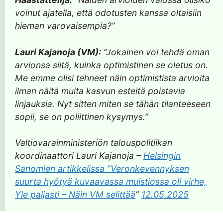
voinut ajatella, että odotusten kanssa oltaisiin
hieman varovaisempia?”
Lauri Kajanoja (VM):
”Jokainen voi tehdä oman
arvionsa siitä, kuinka optimistinen se oletus on.
Me emme olisi tehneet näin optimistista arvioita
ilman näitä muita kasvun esteitä poistavia
linjauksia. Nyt sitten miten se tähän tilanteeseen
sopii, se on poliittinen kysymys.”
Valtiovarainministeriön talouspolitiikan
koordinaattori Lauri Kajanoja –
Helsingin
Sanomien artikkelissa ”Veronkevennyksen
suurta hyötyä kuvaavassa muistiossa oli virhe,
Yle paljasti – Näin VM selittää
”
12.05.2025