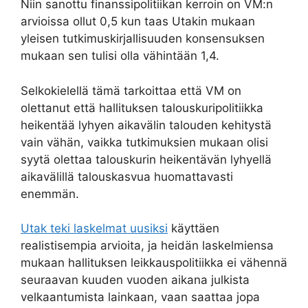
Niin sanottu finanssipolitiikan kerroin on VM:n
arvioissa ollut 0,5 kun taas Utakin mukaan
yleisen tutkimuskirjallisuuden konsensuksen
mukaan sen tulisi olla vähintään 1,4.
Selkokielellä tämä tarkoittaa että VM on
olettanut että hallituksen talouskuripolitiikka
heikentää lyhyen aikavälin talouden kehitystä
vain vähän, vaikka tutkimuksien mukaan olisi
syytä olettaa talouskurin heikentävän lyhyellä
aikavälillä talouskasvua huomattavasti
enemmän.
Utak teki laskelmat uusiksi
käyttäen
realistisempia arvioita, ja heidän laskelmiensa
mukaan hallituksen leikkauspolitiikka ei vähennä
seuraavan kuuden vuoden aikana julkista
velkaantumista lainkaan, vaan saattaa jopa