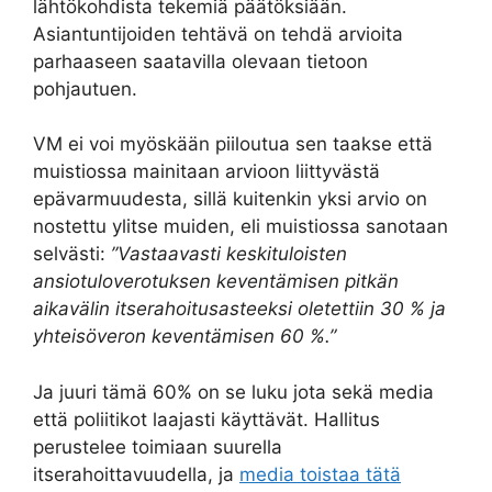
lähtökohdista tekemiä päätöksiään.
Asiantuntijoiden tehtävä on tehdä arvioita
parhaaseen saatavilla olevaan tietoon
pohjautuen.
VM ei voi myöskään piiloutua sen taakse että
muistiossa mainitaan arvioon liittyvästä
epävarmuudesta, sillä kuitenkin yksi arvio on
nostettu ylitse muiden, eli muistiossa sanotaan
selvästi:
”Vastaavasti keskituloisten
ansiotuloverotuksen keventämisen pitkän
aikavälin itserahoitusasteeksi oletettiin 30 % ja
yhteisöveron keventämisen 60 %.”
Ja juuri tämä 60% on se luku jota sekä media
että poliitikot laajasti käyttävät. Hallitus
perustelee toimiaan suurella
itserahoittavuudella, ja
media toistaa tätä